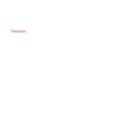
Nosotros
Conoce a Qui
Cambiando el