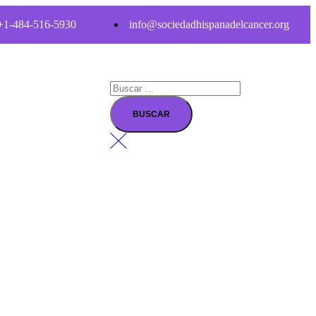
1-484-516-5930
info@sociedadhispanadelcancer.org