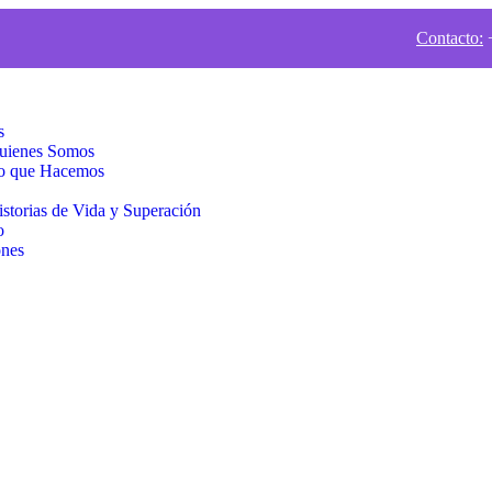
Contacto:
+
s
uienes Somos
o que Hacemos
istorias de Vida y Superación
o
nes